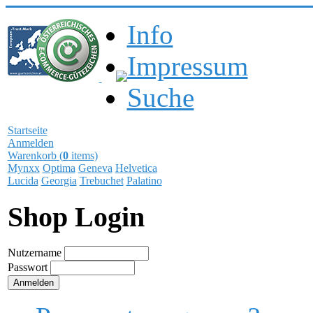
Info
Impressum
Suche
Startseite
Anmelden
Warenkorb (
0
items)
Mynxx
Optima
Geneva
Helvetica
Lucida
Georgia
Trebuchet
Palatino
Shop Login
Nutzername
Passwort